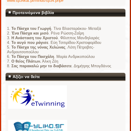
www.sp34kat.pl/minds/sp34.php#
Προτεινόμενα βιβλία
Το Πάσχα του Γιωργή
. Τίνα Βλασταράκου- Μεταξά
Ένα Πάσχα και μισό
. Ρένα Ρώσση-Ζαΐρη
Η Ανάσταση του Χριστού
. Φίλιππος Μανδηλαράς
Το αυγό που ράγισε
. Εύη Τσιτιρίδου-Χριστοφορίδου
Το Πάσχα της νόνας Χελώνας
. Λότη Πέτροβιτς-
Ανδρουτσοπούλου
Το Πάσχα του Πασχάλη
. Μαρία Ανδρικοπούλου
Ο θείος Πλάτων.
Άλκη Ζέη
Σας παρακαλώ μην το διαβάσετε
. Δημήτρης Μπογδάνος
Αξίζει να δείτε