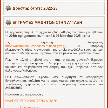
Δραστηριότητες 2022-23
ΕΓΓΡΑΦΕΣ ΜΑΘΗΤΩΝ ΣΤΗΝ Α' ΤΑΞΗ
Οι εγγραφές στην Α΄ τάξη(για τους/τις μαθητές/τριες που γεννήθηκαν
το
2019
) πραγματοποιούνται από
6-26 Μαρτίου 2025
, μέσω
της ψηφιακής πλατφόρμας
https://adimotikou.eservices.minedu.gov.gr
, με υποβολή
ηλεκτρονικής αίτησης εγγραφής, την οποία υποβάλλει ένας, εκ των
δύο γονέων/κηδεμόνων, εχόντων την επιμέλεια των μαθητών/τριών.
Πριν την τελική υποβολή της αίτησης, ο έτερος γονέας/κηδεμόνας
εισέρχεται στην ηλεκτρονική πλατφόρμα με τη χρήση των κωδικών
taxisnet και επιβεβαιώνει την αίτηση, που έχει υποβληθεί από τον
άλλο γονέα/κηδεμόνα.
Ο/Η αιτών/αιτούσα, εφόσον δεν αναρτήσει τα απαραίτητα
δικαιολογητικά, καλείται να τα προσκομίσει στο σχολείο, εντός της
προθεσμίας εγγραφών, μετά από τηλεφωνική επικοινωνία στο
2463025080
.
Περισσότερες πληροφορίες
ΟΔΗΓΙΕΣ ΕΓΓΡΑΦΗΣ ΣΤΗΝ Α' ΤΑΞΗ
Προηγούμενο