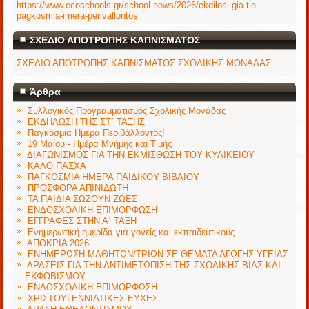
https://www.ecoschools.gr/school-news/2026/ekdilosi-gia-tin-
pagkosmia-imera-perivallontos
ΣΧΕΔΙΟ ΑΠΟΤΡΟΠΗΣ ΚΑΠΝΙΣΜΑΤΟΣ
ΣΧΕΔΙΟ ΑΠΟΤΡΟΠΗΣ ΚΑΠΝΙΣΜΑΤΟΣ ΣΧΟΛΙΚΗΣ ΜΟΝΑΔΑΣ
Άρθρα
Συλλογικός Προγραμματισμός Σχολικής Μονάδας
ΕΚΔΗΛΩΣΗ ΤΗΣ ΣΤ΄ ΤΑΞΗΣ
Παγκόσμια Ημέρα Περιβάλλοντος!
19 Μαΐου - Ημέρα Μνήμης και Τιμής
ΔΙΑΓΩΝΙΣΜΟΣ ΓΙΑ ΤΗΝ ΕΚΜΙΣΘΩΣΗ ΤΟΥ ΚΥΛΙΚΕΙΟΥ
ΚΑΛΟ ΠΑΣΧΑ
ΠΑΓΚΟΣΜΙΑ ΗΜΕΡΑ ΠΑΙΔΙΚΟΥ ΒΙΒΛΙΟΥ
ΠΡΟΣΦΟΡΑ ΑΠΙΝΙΔΩΤΗ
ΤΑ ΠΑΙΔΙΑ ΣΩΖΟΥΝ ΖΩΕΣ
ΕΝΔΟΣΧΟΛΙΚΗ ΕΠΙΜΟΡΦΩΣΗ
ΕΓΓΡΑΦΕΣ ΣΤΗΝ Α΄ ΤΑΞΗ
Ενημερωτική ημερίδα για γονείς και εκπαιδευτικούς
ΑΠΟΚΡΙΑ 2026
ΕΝΗΜΕΡΩΣΗ ΜΑΘΗΤΩΝ/ΤΡΙΩΝ ΣΕ ΘΕΜΑΤΑ ΑΓΩΓΗΣ ΥΓΕΙΑΣ
ΔΡΑΣΕΙΣ ΓΙΑ ΤΗΝ ΑΝΤΙΜΕΤΩΠΙΣΗ ΤΗΣ ΣΧΟΛΙΚΗΣ ΒΙΑΣ ΚΑΙ
ΕΚΦΟΒΙΣΜΟΥ
ΕΝΔΟΣΧΟΛΙΚΗ ΕΠΙΜΟΡΦΩΣΗ
ΧΡΙΣΤΟΥΓΕΝΝΙΑΤΙΚΕΣ ΕΥΧΕΣ