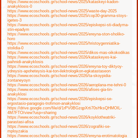
https://www.ecoschools.gr/school-news/2025/kataskeyi-kadon-
anakyklosis-0
https://www.ecoschools.gr/school-news/2025/waste-day-2025
https://www.ecoschools.gr/school-news/2025/cop30-gramma-stoys-
igetes-3
https://www.ecoschools.gr/school-news/2025/episkepsi-sti-diadyma-
stin-epadym
https://www.ecoschools.gr/school-news/2025/ereyna-ston-sholiko-
horo
https://www.ecoschools.gr/school-news/2025/hristoygenniatika-
stolidia-0
https://www.ecoschools.gr/school-news/2025/dikos-mas-oikokodikas
https://www.ecoschools.gr/school-news/2026/kataskeyes-kai-
paihnidi-anakyklosis
https://www.ecoschools.gr/school-news/2026/ereyna-toy-diktyoy-
ydreysis-apoheteysis-kai-ton-ilektrologikon-egkatastaseon
https://www.ecoschools.gr/school-news/2026/ta-skoypidia-
zontaneyoyn
https://www.ecoschools.gr/school-news/2026/aeroplana-me-tehni-0
https://www.ecoschools.gr/school-news/2026/afises-gia-tin-
anakyklosi
https://www.ecoschools.gr/school-news/2026/episkepsi-se-
ergostasio-paragogis-trofimon-anakyklosi
https://drive.google.com/file/d/1rPV0BGzqpXrti70sHksQHMOIL-
4M7FTO/view?usp=sharing
https://www.ecoschools.gr/school-news/2026/koyklotheatriki-
parastasi-afisa
https://www.ecoschools.gr/school-news/2026/zografiki-se-
mployzakia
https://www.ecoschools.gr/school-news/2026/ereyna-erotimatologia