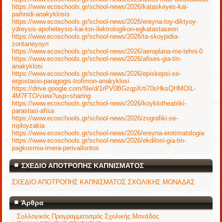
https://www.ecoschools.gr/school-news/2026/kataskeyes-kai-
paihnidi-anakyklosis
https://www.ecoschools.gr/school-news/2026/ereyna-toy-diktyoy-
ydreysis-apoheteysis-kai-ton-ilektrologikon-egkatastaseon
https://www.ecoschools.gr/school-news/2026/ta-skoypidia-
zontaneyoyn
https://www.ecoschools.gr/school-news/2026/aeroplana-me-tehni-0
https://www.ecoschools.gr/school-news/2026/afises-gia-tin-
anakyklosi
https://www.ecoschools.gr/school-news/2026/episkepsi-se-
ergostasio-paragogis-trofimon-anakyklosi
https://drive.google.com/file/d/1rPV0BGzqpXrti70sHksQHMOIL-
4M7FTO/view?usp=sharing
https://www.ecoschools.gr/school-news/2026/koyklotheatriki-
parastasi-afisa
https://www.ecoschools.gr/school-news/2026/zografiki-se-
mployzakia
https://www.ecoschools.gr/school-news/2026/ereyna-erotimatologia
https://www.ecoschools.gr/school-news/2026/ekdilosi-gia-tin-
pagkosmia-imera-perivallontos
ΣΧΕΔΙΟ ΑΠΟΤΡΟΠΗΣ ΚΑΠΝΙΣΜΑΤΟΣ
ΣΧΕΔΙΟ ΑΠΟΤΡΟΠΗΣ ΚΑΠΝΙΣΜΑΤΟΣ ΣΧΟΛΙΚΗΣ ΜΟΝΑΔΑΣ
Άρθρα
Συλλογικός Προγραμματισμός Σχολικής Μονάδας