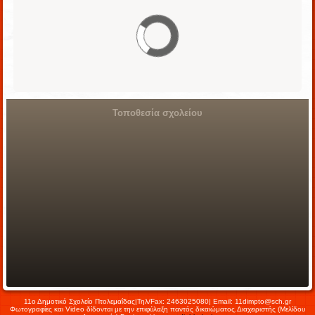
Τοποθεσία σχολείου
11ο Δημοτικό Σχολείο Πτολεμαΐδας|Τηλ/Fax: 2463025080| Email: 11dimpto@sch.gr
Φωτογραφίες και Video δίδονται με την επιφύλαξη παντός δικαιώματος.Διαχειριστής (Μελίδου