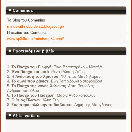
Comenius
Το Blog του Comenius
mindswithnoborders1.blogspot.gr/
Η σελίδα του Comenius
www.sp34kat.pl/minds/sp34.php#
Προτεινόμενα βιβλία
Το Πάσχα του Γιωργή
. Τίνα Βλασταράκου- Μεταξά
Ένα Πάσχα και μισό
. Ρένα Ρώσση-Ζαΐρη
Η Ανάσταση του Χριστού
. Φίλιππος Μανδηλαράς
Το αυγό που ράγισε
. Εύη Τσιτιρίδου-Χριστοφορίδου
Το Πάσχα της νόνας Χελώνας
. Λότη Πέτροβιτς-
Ανδρουτσοπούλου
Το Πάσχα του Πασχάλη
. Μαρία Ανδρικοπούλου
Ο θείος Πλάτων.
Άλκη Ζέη
Σας παρακαλώ μην το διαβάσετε
. Δημήτρης Μπογδάνος
Αξίζει να δείτε