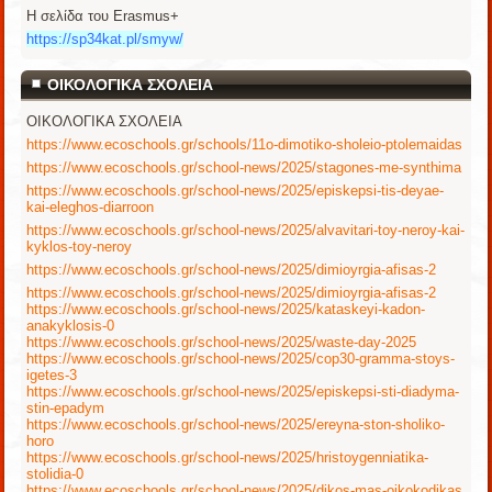
Η σελίδα του Erasmus+
https://sp34kat.pl/smyw/
ΟΙΚΟΛΟΓΙΚΑ ΣΧΟΛΕΙΑ
ΟΙΚΟΛΟΓΙΚΑ ΣΧΟΛΕΙΑ
https://www.ecoschools.gr/schools/11o-dimotiko-sholeio-ptolemaidas
https://www.ecoschools.gr/school-news/2025/stagones-me-synthima
https://www.ecoschools.gr/school-news/2025/episkepsi-tis-deyae-
kai-eleghos-diarroon
https://www.ecoschools.gr/school-news/2025/alvavitari-toy-neroy-kai-
kyklos-toy-neroy
https://www.ecoschools.gr/school-news/2025/dimioyrgia-afisas-2
https://www.ecoschools.gr/school-news/2025/dimioyrgia-afisas-2
https://www.ecoschools.gr/school-news/2025/kataskeyi-kadon-
anakyklosis-0
https://www.ecoschools.gr/school-news/2025/waste-day-2025
https://www.ecoschools.gr/school-news/2025/cop30-gramma-stoys-
igetes-3
https://www.ecoschools.gr/school-news/2025/episkepsi-sti-diadyma-
stin-epadym
https://www.ecoschools.gr/school-news/2025/ereyna-ston-sholiko-
horo
https://www.ecoschools.gr/school-news/2025/hristoygenniatika-
stolidia-0
https://www.ecoschools.gr/school-news/2025/dikos-mas-oikokodikas