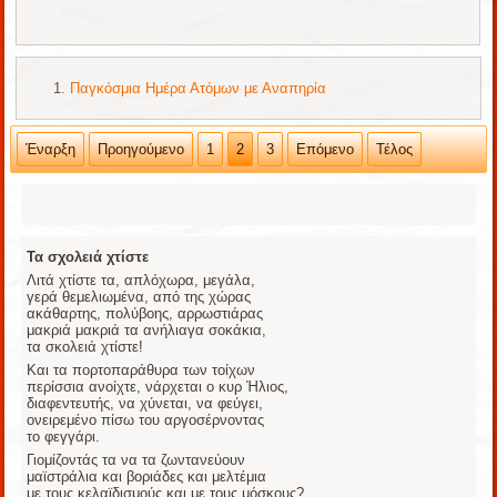
Παγκόσμια Ημέρα Ατόμων με Αναπηρία
Έναρξη
Προηγούμενο
1
2
3
Επόμενο
Τέλος
Τα σχολειά χτίστε
Λιτά χτίστε τα, απλόχωρα, μεγάλα,
γερά θεμελιωμένα, από της χώρας
ακάθαρτης, πoλύβοης, αρρωστιάρας
μακριά μακριά τα ανήλιαγα σοκάκια,
τα σκολειά χτίστε!
Και τα πορτοπαράθυρα των τοίχων
περίσσια ανοίχτε, νάρχεται ο κυρ Ήλιος,
διαφεντευτής, να χύνεται, να φεύγει,
ονειρεμένο πίσω του αργοσέρνοντας
το φεγγάρι.
Γιομίζοντάς τα να τα ζωντανεύουν
μαϊστράλια και βοριάδες και μελτέμια
με τους κελαϊδισμούς και με τους μόσκους?