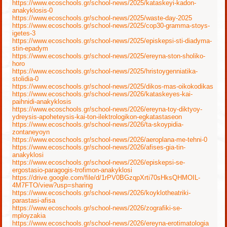
https://www.ecoschools.gr/school-news/2025/kataskeyi-kadon-
anakyklosis-0
https://www.ecoschools.gr/school-news/2025/waste-day-2025
https://www.ecoschools.gr/school-news/2025/cop30-gramma-stoys-
igetes-3
https://www.ecoschools.gr/school-news/2025/episkepsi-sti-diadyma-
stin-epadym
https://www.ecoschools.gr/school-news/2025/ereyna-ston-sholiko-
horo
https://www.ecoschools.gr/school-news/2025/hristoygenniatika-
stolidia-0
https://www.ecoschools.gr/school-news/2025/dikos-mas-oikokodikas
https://www.ecoschools.gr/school-news/2026/kataskeyes-kai-
paihnidi-anakyklosis
https://www.ecoschools.gr/school-news/2026/ereyna-toy-diktyoy-
ydreysis-apoheteysis-kai-ton-ilektrologikon-egkatastaseon
https://www.ecoschools.gr/school-news/2026/ta-skoypidia-
zontaneyoyn
https://www.ecoschools.gr/school-news/2026/aeroplana-me-tehni-0
https://www.ecoschools.gr/school-news/2026/afises-gia-tin-
anakyklosi
https://www.ecoschools.gr/school-news/2026/episkepsi-se-
ergostasio-paragogis-trofimon-anakyklosi
https://drive.google.com/file/d/1rPV0BGzqpXrti70sHksQHMOIL-
4M7FTO/view?usp=sharing
https://www.ecoschools.gr/school-news/2026/koyklotheatriki-
parastasi-afisa
https://www.ecoschools.gr/school-news/2026/zografiki-se-
mployzakia
https://www.ecoschools.gr/school-news/2026/ereyna-erotimatologia