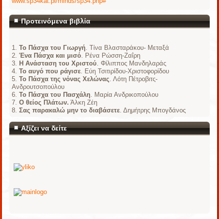
www.sp34kat.pl/minds/sp34.php#
Προτεινόμενα βιβλία
Το Πάσχα του Γιωργή
. Τίνα Βλασταράκου- Μεταξά
Ένα Πάσχα και μισό
. Ρένα Ρώσση-Ζαΐρη
Η Ανάσταση του Χριστού
. Φίλιππος Μανδηλαράς
Το αυγό που ράγισε
. Εύη Τσιτιρίδου-Χριστοφορίδου
Το Πάσχα της νόνας Χελώνας
. Λότη Πέτροβιτς-
Ανδρουτσοπούλου
Το Πάσχα του Πασχάλη
. Μαρία Ανδρικοπούλου
Ο θείος Πλάτων.
Άλκη Ζέη
Σας παρακαλώ μην το διαβάσετε
. Δημήτρης Μπογδάνος
Αξίζει να δείτε