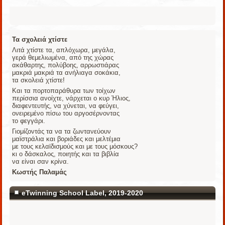
Τα σχολειά χτίστε
Λιτά χτίστε τα, απλόχωρα, μεγάλα,
γερά θεμελιωμένα, από της χώρας
ακάθαρτης, πoλύβοης, αρρωστιάρας
μακριά μακριά τα ανήλιαγα σοκάκια,
τα σκολειά χτίστε!
Και τα πορτοπαράθυρα των τοίχων
περίσσια ανοίχτε, νάρχεται ο κυρ Ήλιος,
διαφεντευτής, να χύνεται, να φεύγει,
ονειρεμένο πίσω του αργοσέρνοντας
το φεγγάρι.
Γιομίζοντάς τα να τα ζωντανεύουν
μαϊστράλια και βοριάδες και μελτέμια
με τους κελαϊδισμούς και με τους μόσκους?
κι ο δάσκαλος, ποιητής και τα βιβλία
να είναι σαν κρίνα.
Κωστής Παλαμάς
eTwinning School Label, 2019-2020