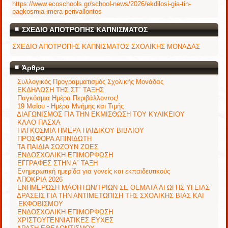
https://www.ecoschools.gr/school-news/2026/ekdilosi-gia-tin-
pagkosmia-imera-perivallontos
ΣΧΕΔΙΟ ΑΠΟΤΡΟΠΗΣ ΚΑΠΝΙΣΜΑΤΟΣ
ΣΧΕΔΙΟ ΑΠΟΤΡΟΠΗΣ ΚΑΠΝΙΣΜΑΤΟΣ ΣΧΟΛΙΚΗΣ ΜΟΝΑΔΑΣ
Άρθρα
Συλλογικός Προγραμματισμός Σχολικής Μονάδας
ΕΚΔΗΛΩΣΗ ΤΗΣ ΣΤ΄ ΤΑΞΗΣ
Παγκόσμια Ημέρα Περιβάλλοντος!
19 Μαΐου - Ημέρα Μνήμης και Τιμής
ΔΙΑΓΩΝΙΣΜΟΣ ΓΙΑ ΤΗΝ ΕΚΜΙΣΘΩΣΗ ΤΟΥ ΚΥΛΙΚΕΙΟΥ
ΚΑΛΟ ΠΑΣΧΑ
ΠΑΓΚΟΣΜΙΑ ΗΜΕΡΑ ΠΑΙΔΙΚΟΥ ΒΙΒΛΙΟΥ
ΠΡΟΣΦΟΡΑ ΑΠΙΝΙΔΩΤΗ
ΤΑ ΠΑΙΔΙΑ ΣΩΖΟΥΝ ΖΩΕΣ
ΕΝΔΟΣΧΟΛΙΚΗ ΕΠΙΜΟΡΦΩΣΗ
ΕΓΓΡΑΦΕΣ ΣΤΗΝ Α΄ ΤΑΞΗ
Ενημερωτική ημερίδα για γονείς και εκπαιδευτικούς
ΑΠΟΚΡΙΑ 2026
ΕΝΗΜΕΡΩΣΗ ΜΑΘΗΤΩΝ/ΤΡΙΩΝ ΣΕ ΘΕΜΑΤΑ ΑΓΩΓΗΣ ΥΓΕΙΑΣ
ΔΡΑΣΕΙΣ ΓΙΑ ΤΗΝ ΑΝΤΙΜΕΤΩΠΙΣΗ ΤΗΣ ΣΧΟΛΙΚΗΣ ΒΙΑΣ ΚΑΙ
ΕΚΦΟΒΙΣΜΟΥ
ΕΝΔΟΣΧΟΛΙΚΗ ΕΠΙΜΟΡΦΩΣΗ
ΧΡΙΣΤΟΥΓΕΝΝΙΑΤΙΚΕΣ ΕΥΧΕΣ